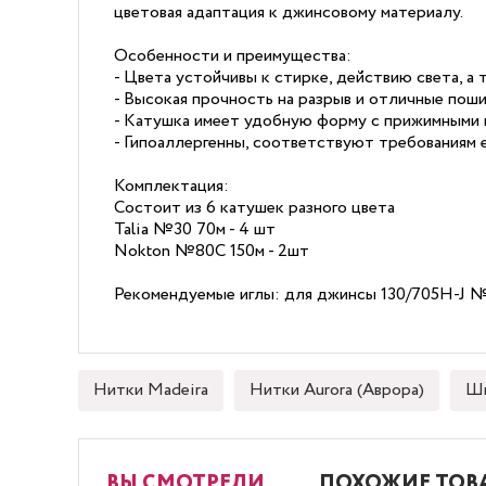
цветовая адаптация к джинсовому материалу.
Особенности и преимущества:
- Цвета устойчивы к стирке, действию света, а
- Высокая прочность на разрыв и отличные поши
- Катушка имеет удобную форму с прижимными п
- Гипоаллергенны, соответствуют требованиям 
Комплектация:
Состоит из 6 катушек разного цвета
Talia №30 70м - 4 шт
Nokton №80C 150м - 2шт
Рекомендуемые иглы: для джинсы 130/705H-J №
Нитки Madeira
Нитки Aurora (Аврора)
Шв
ВЫ СМОТРЕЛИ
ПОХОЖИЕ ТОВ