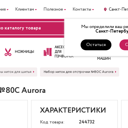
ния
Клиентам
Полезное
Контакты
Санкт-Пе
Мы определили ваш рег
ВХОД
Санкт-Петербу
Остаться
С
ЛАПКИ
АКСЕССУАРЫ
ДЛЯ
НОЖНИЦЫ
ДЛЯ
ШВЕЙНЫХ
ПЭЧВОРКА
МАШИН
ы ниток для шитья
Набор ниток для отстрочки №80C Aurora
 №80C Aurora
ХАРАКТЕРИСТИКИ
Код товара:
244732