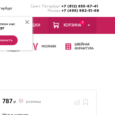
Санкт-Петербург
+7 (812) 655-67-41
тербург
Москва
+7 (495) 982-51-68
0
ион как:
ЗАКЛАДКИ
КОРЗИНА
рг
менить
ИГЛЫ ДЛЯ
ШВЕЙНАЯ
ШВЕЙНЫХ
МОЛНИИ
ФУРНИТУРА
МАШИН
787
р.
розница
Нет в наличии