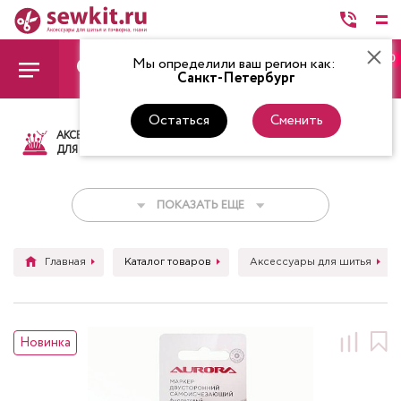
0
Мы определили ваш регион как:
Санкт-Петербург
Остаться
Сменить
АКСЕССУАРЫ
ТКАНИ
НИТКИ
НОЖ
ДЛЯ ШИТЬЯ
ПОКАЗАТЬ ЕЩЕ
Главная
Каталог товаров
Аксессуары для шитья
Новинка