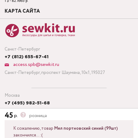
1 $ - 82.1665 р.
КАРТА САЙТА
Санкт-Петербург
+7 (812) 655-67-41
access.spb@sewkit.ru
Санкт-Петербург, проспект Шаумяна, 10к1, 195027
Москва
+7 (495) 982-51-68
access.msk@sewkit.ru
45
р.
розница
Москва, Кронштадтский бульвар, дом 7, строение 6, офис 143,
125212
К сожалению, товар
Мел портновский синий (99шт)
закончился... :(