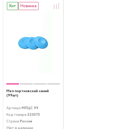
Хит
Новинка
Мел портновский синий
(99шт)
Артикул:
МПЦС 99
Код товара:
320575
Страна:
Россия
Нет в наличии