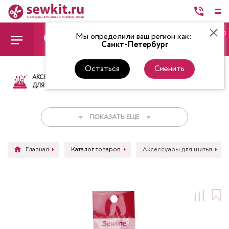
0
Мы определили ваш регион как:
Санкт-Петербург
Остаться
Сменить
АКСЕССУАРЫ
ТКАНИ
НИТКИ
НОЖ
ДЛЯ ШИТЬЯ
ПОКАЗАТЬ ЕЩЕ
Главная
Каталог товаров
Аксессуары для шитья