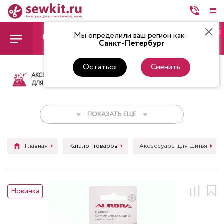
0
Мы определили ваш регион как:
Санкт-Петербург
Остаться
Сменить
АКСЕССУАРЫ
ТКАНИ
НИТКИ
НОЖ
ДЛЯ ШИТЬЯ
ПОКАЗАТЬ ЕЩЕ
Главная
Каталог товаров
Аксессуары для шитья
Новинка