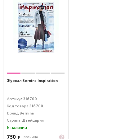
Журнал Bernina Inspiration
Артикул:
316700
Код товара:
316700.
Бренд:
Bernina
Страна:
Швейцария
В наличии
750
р.
розница