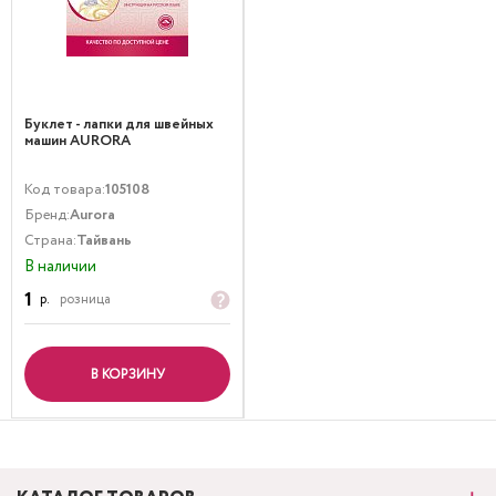
Буклет - лапки для швейных
машин AURORA
Код товара:
105108
Бренд:
Aurora
Страна:
Тайвань
В наличии
1
р.
розница
В КОРЗИНУ