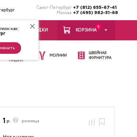
Санкт-Петербург
+7 (812) 655-67-41
тербург
Москва
+7 (495) 982-51-68
0
ион как:
ЗАКЛАДКИ
КОРЗИНА
рг
менить
ИГЛЫ ДЛЯ
ШВЕЙНАЯ
ШВЕЙНЫХ
МОЛНИИ
ФУРНИТУРА
МАШИН
1
р.
розница
Нет в наличии