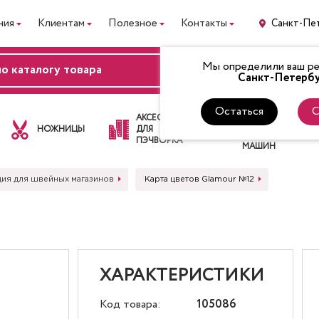
ния
Клиентам
Полезное
Контакты
Санкт-Пе
Мы определили ваш рег
ВХОД
Санкт-Петербу
Остаться
С
ЛАПКИ
АКСЕССУАРЫ
ДЛЯ
НОЖНИЦЫ
ДЛЯ
ШВЕЙНЫХ
ПЭЧВОРКА
МАШИН
ция для швейных магазинов
Карта цветов Glamour №12
ХАРАКТЕРИСТИКИ
Код товара:
105086