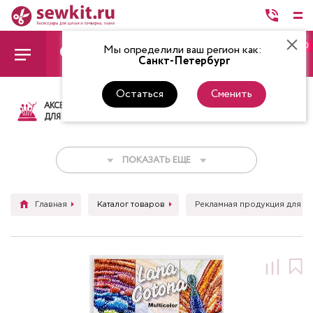
0
Мы определили ваш регион как:
Санкт-Петербург
Остаться
Сменить
АКСЕССУАРЫ
ТКАНИ
НИТКИ
НОЖ
ДЛЯ ШИТЬЯ
ПОКАЗАТЬ ЕЩЕ
Главная
Каталог товаров
Рекламная продукция для ш