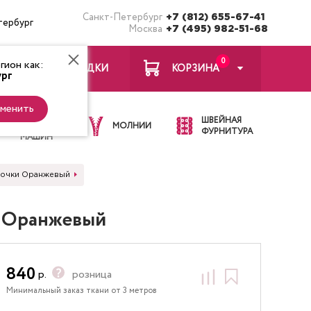
Санкт-Петербург
+7 (812) 655-67-41
тербург
Москва
+7 (495) 982-51-68
0
ион как:
ЗАКЛАДКИ
КОРЗИНА
рг
менить
ИГЛЫ ДЛЯ
ШВЕЙНАЯ
ШВЕЙНЫХ
МОЛНИИ
ФУРНИТУРА
МАШИН
и точки Оранжевый
и Оранжевый
840
р.
розница
Минимальный заказ ткани от 3 метров