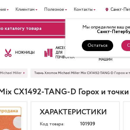
ния
Клиентам
Полезное
Контакты
Санкт-Пе
Мы определили ваш рег
ВХОД
Санкт-Петербу
Остаться
С
ЛАПКИ
АКСЕССУАРЫ
ДЛЯ
НОЖНИЦЫ
ДЛЯ
ШВЕЙНЫХ
ПЭЧВОРКА
МАШИН
Michael Miller
Ткань Хлопок Michael Miller Mix CX1492-TANG-D Горох 
r Mix CX1492-TANG-D Горох и точк
продажа
ХАРАКТЕРИСТИКИ
Код товара:
101939