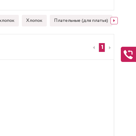
хлопок
Хлопок
Плательные (для платья)
Японск
1