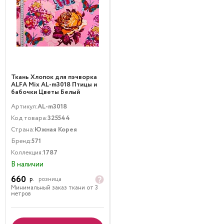
Ткань Хлопок для пэчворка
ALFA Mix AL-m3018 Птицы и
бабочки Цветы Белый
Оранжевый Розовый
Артикул:
AL-m3018
Код товара:
325544
Страна:
Южная Корея
Бренд:
571
Коллекция:
1787
В наличии
660
р.
розница
Минимальный заказ ткани от 3
метров