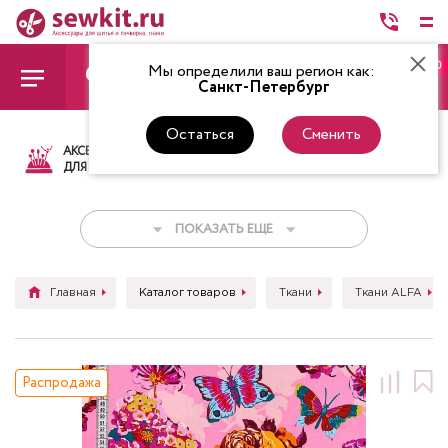
0
Мы определили ваш регион как:
Санкт-Петербург
Остаться
Сменить
АКСЕССУАРЫ
ТКАНИ
НИТКИ
НОЖ
ДЛЯ ШИТЬЯ
ПОКАЗАТЬ ЕЩЕ
Главная
Каталог товаров
Ткани
Ткани ALFA
Распродажа