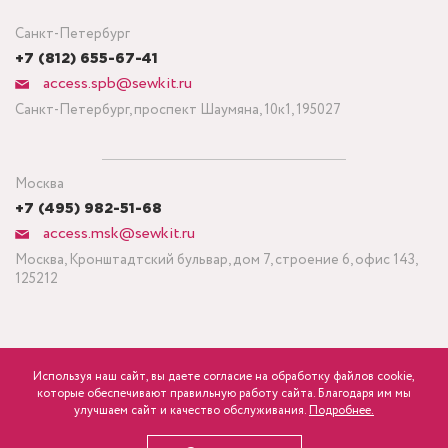
Санкт-Петербург
+7 (812) 655-67-41
access.spb@sewkit.ru
Санкт-Петербург, проспект Шаумяна, 10к1, 195027
Москва
+7 (495) 982-51-68
access.msk@sewkit.ru
Москва, Кронштадтский бульвар, дом 7, строение 6, офис 143,
125212
Используя наш сайт, вы даете согласие на обработку файлов cookie,
ПОДПИСАТЬСЯ НА НОВОСТИ
которые обеспечивают правильную работу сайта. Благодаря им мы
840
Минимальный заказ ткани от 3 метров
р.
розница
улучшаем сайт и качество обслуживания.
Подробнее.
Политика конфиденциальности