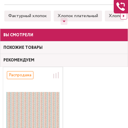
Фактурный хлопок
Хлопок плательный
Хлопок 
ВЫ СМОТРЕЛИ
ПОХОЖИЕ ТОВАРЫ
РЕКОМЕНДУЕМ
Распродажа