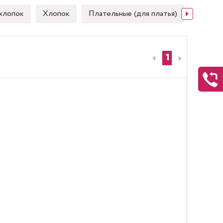
хлопок
Хлопок
Плательные (для платья)
Японск
1