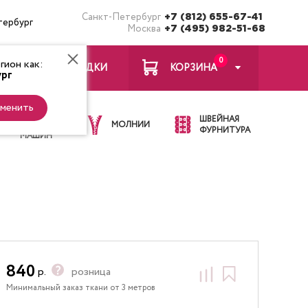
Санкт-Петербург
+7 (812) 655-67-41
тербург
Москва
+7 (495) 982-51-68
0
ион как:
ЗАКЛАДКИ
КОРЗИНА
рг
менить
ИГЛЫ ДЛЯ
ШВЕЙНАЯ
ШВЕЙНЫХ
МОЛНИИ
ФУРНИТУРА
МАШИН
840
р.
розница
Минимальный заказ ткани от 3 метров