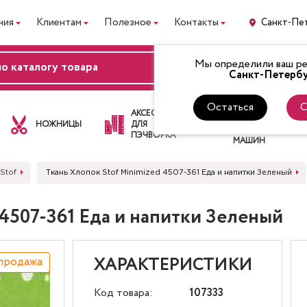
ния
Клиентам
Полезное
Контакты
Санкт-Пе
Мы определили ваш рег
ВХОД
Санкт-Петербу
Остаться
С
ЛАПКИ
АКСЕССУАРЫ
ДЛЯ
НОЖНИЦЫ
ДЛЯ
ШВЕЙНЫХ
ПЭЧВОРКА
МАШИН
Stof
Ткань Хлопок Stof Minimized 4507-361 Еда и напитки Зеленый
 4507-361 Еда и напитки Зеленый
продажа
ХАРАКТЕРИСТИКИ
Код товара:
107333