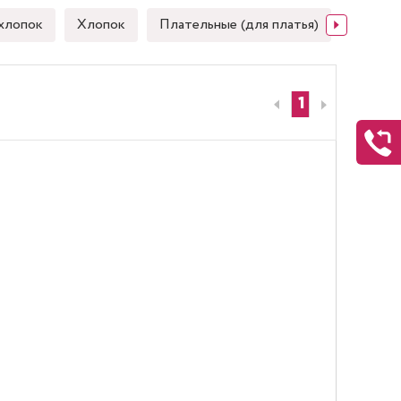
хлопок
Хлопок
Плательные (для платья)
Японск
1