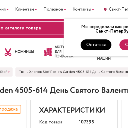
ния
Клиентам
Полезное
Контакты
Санкт-Пе
Мы определили ваш рег
ВХОД
Санкт-Петербу
Остаться
С
ЛАПКИ
АКСЕССУАРЫ
ДЛЯ
НОЖНИЦЫ
ДЛЯ
ШВЕЙНЫХ
ПЭЧВОРКА
МАШИН
Stof
Ткань Хлопок Stof Rosie's Garden 4505-614 День Святого Вален
arden 4505-614 День Святого Вале
продажа
ХАРАКТЕРИСТИКИ
Код товара:
107395