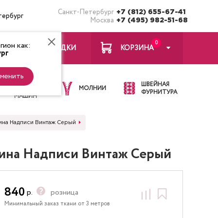
Санкт-Петербург
+7 (812) 655-67-41
тербург
Москва
+7 (495) 982-51-68
0
ион как:
ЗАКЛАДКИ
КОРЗИНА
рг
менить
ИГЛЫ ДЛЯ
ШВЕЙНАЯ
ШВЕЙНЫХ
МОЛНИИ
ФУРНИТУРА
МАШИН
тина Надписи Винтаж Серый
нтина Надписи Винтаж Серый
840
р.
розница
Минимальный заказ ткани от 3 метров