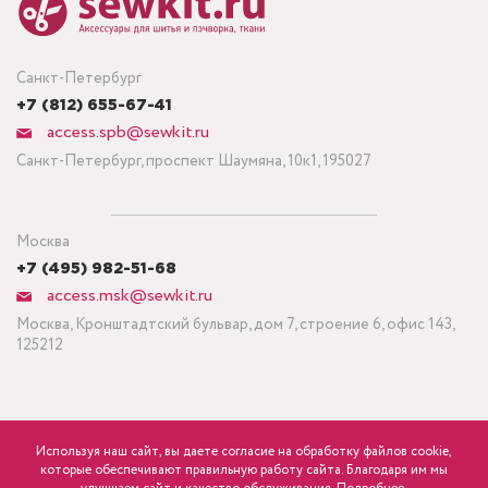
Санкт-Петербург
+7 (812) 655-67-41
access.spb@sewkit.ru
Санкт-Петербург, проспект Шаумяна, 10к1, 195027
Москва
+7 (495) 982-51-68
access.msk@sewkit.ru
Москва, Кронштадтский бульвар, дом 7, строение 6, офис 143,
125212
Используя наш сайт, вы даете согласие на обработку файлов cookie,
ПОДПИСАТЬСЯ НА НОВОСТИ
которые обеспечивают правильную работу сайта. Благодаря им мы
Минимальный заказ ткани от 3 метров