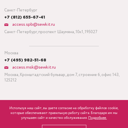
Санкт-Петербург
+7 (812) 655-67-41
access.spb@sewkit.ru
Санкт-Петербург, проспект Шаумяна, 10к1, 195027
Москва
+7 (495) 982-51-68
access.msk@sewkit.ru
Москва, Кронштадтский бульвар, дом 7, строение 6, офис 143,
125212
Используя наш сайт, вы даете согласие на обработку файлов cookie,
ПОДПИСАТЬСЯ НА НОВОСТИ
которые обеспечивают правильную работу сайта. Благодаря им мы
840
Минимальный заказ ткани от 3 метров
р.
розница
улучшаем сайт и качество обслуживания.
Подробнее.
Политика конфиденциальности