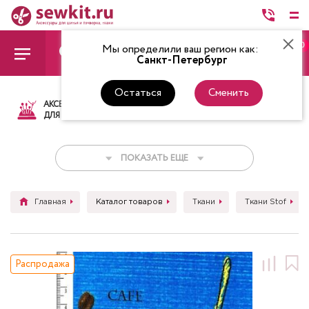
0
Мы определили ваш регион как:
Санкт-Петербург
Остаться
Сменить
АКСЕССУАРЫ
ТКАНИ
НИТКИ
НОЖ
ДЛЯ ШИТЬЯ
ПОКАЗАТЬ ЕЩЕ
Главная
Каталог товаров
Ткани
Ткани Stof
Распродажа