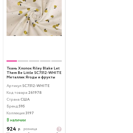
Ткань Хлопок Riley Blake Let
Them Be Little SC7512-WHITE
Металлик Ягоды и фрукты
Белый Золото
Артикул:
SC7512-WHITE
Код товара:
261978
Страна:
США
Бренд:
595
Коллекция:
3197
В наличии
924
р.
розница