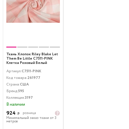
Ткань Хлопок Riley Blake Let
Them Be Little C7511-PINK
Клетка Розовый Белый
Артикул:
C7511-PINK
Код товара:
261977
Страна:
США
Бренд:
595
Коллекция:
3197
В наличии
924
р.
розница
Минимальный заказ ткани от 3
метров