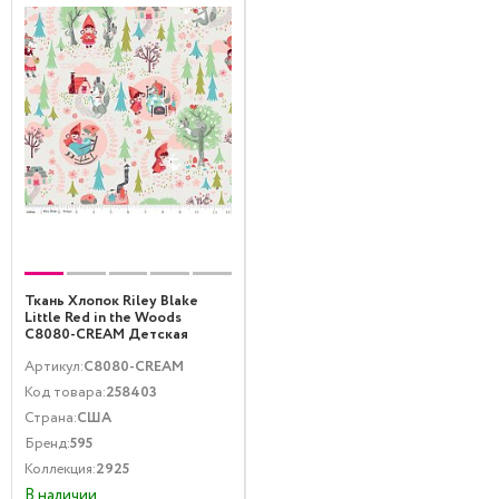
Ткань Хлопок Riley Blake
Little Red in the Woods
C8080-CREAM Детская
тематика Мультфильмы и
Артикул:
C8080-CREAM
комиксы Мультиколор
Код товара:
258403
Страна:
США
Бренд:
595
Коллекция:
2925
В наличии