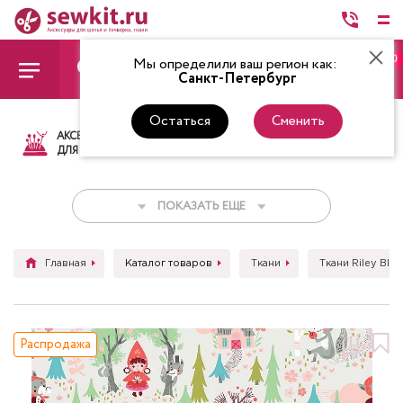
0
Мы определили ваш регион как:
Санкт-Петербург
Остаться
Сменить
АКСЕССУАРЫ
ТКАНИ
НИТКИ
НОЖ
ДЛЯ ШИТЬЯ
ПОКАЗАТЬ ЕЩЕ
Главная
Каталог товаров
Ткани
Ткани Riley Blak
Распродажа