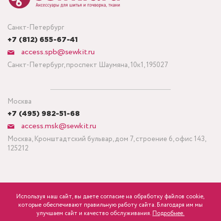
Санкт-Петербург
+7 (812) 655-67-41
access.spb@sewkit.ru
Санкт-Петербург, проспект Шаумяна, 10к1, 195027
Москва
+7 (495) 982-51-68
access.msk@sewkit.ru
Москва, Кронштадтский бульвар, дом 7, строение 6, офис 143,
125212
Используя наш сайт, вы даете согласие на обработку файлов cookie,
ПОДПИСАТЬСЯ НА НОВОСТИ
которые обеспечивают правильную работу сайта. Благодаря им мы
600
Минимальный заказ ткани от 3 метров
р.
розница
улучшаем сайт и качество обслуживания.
Подробнее.