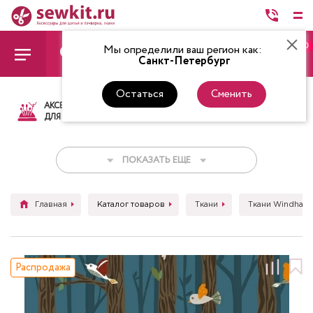
0
Мы определили ваш регион как:
Санкт-Петербург
Остаться
Сменить
АКСЕССУАРЫ
ТКАНИ
НИТКИ
НОЖ
ДЛЯ ШИТЬЯ
ПОКАЗАТЬ ЕЩЕ
Главная
Каталог товаров
Ткани
Ткани Windham 
Распродажа