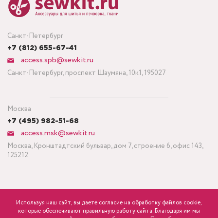
Санкт-Петербург
+7 (812) 655-67-41
access.spb@sewkit.ru
Санкт-Петербург, проспект Шаумяна, 10к1, 195027
Москва
+7 (495) 982-51-68
access.msk@sewkit.ru
Москва, Кронштадтский бульвар, дом 7, строение 6, офис 143,
125212
Используя наш сайт, вы даете согласие на обработку файлов cookie,
ПОДПИСАТЬСЯ НА НОВОСТИ
которые обеспечивают правильную работу сайта. Благодаря им мы
Минимальный заказ ткани от 3 метров