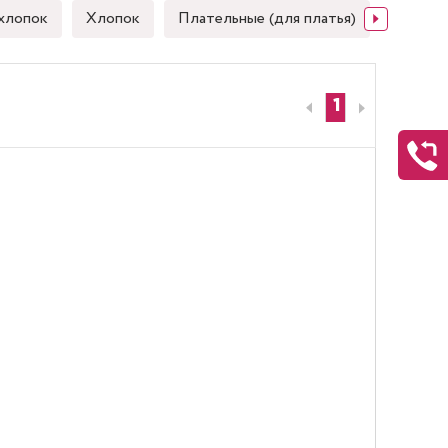
хлопок
Хлопок
Плательные (для платья)
Японск
1