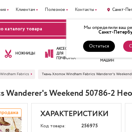
ния
Клиентам
Полезное
Контакты
Санкт-Пе
Мы определили ваш рег
ВХОД
Санкт-Петербу
Остаться
С
ЛАПКИ
АКСЕССУАРЫ
ДЛЯ
НОЖНИЦЫ
ДЛЯ
ШВЕЙНЫХ
ПЭЧВОРКА
МАШИН
 Windham Fabrics
Ткань Хлопок Windham Fabrics Wanderer's Weeke
cs Wanderer's Weekend 50786-2 Н
продажа
ХАРАКТЕРИСТИКИ
Код товара:
256975