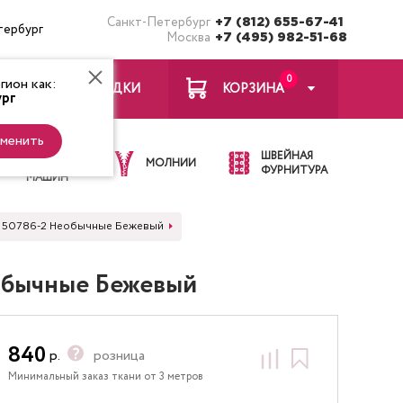
Санкт-Петербург
+7 (812) 655-67-41
тербург
Москва
+7 (495) 982-51-68
0
ион как:
ЗАКЛАДКИ
КОРЗИНА
рг
менить
ИГЛЫ ДЛЯ
ШВЕЙНАЯ
ШВЕЙНЫХ
МОЛНИИ
ФУРНИТУРА
МАШИН
nd 50786-2 Необычные Бежевый
еобычные Бежевый
840
р.
розница
Минимальный заказ ткани от 3 метров