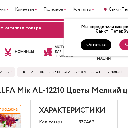
ния
Клиентам
Полезное
Контакты
Санкт-Пе
Мы определили ваш рег
ВХОД
Санкт-Петербу
Остаться
С
ЛАПКИ
АКСЕССУАРЫ
ДЛЯ
НОЖНИЦЫ
ДЛЯ
ШВЕЙНЫХ
ПЭЧВОРКА
МАШИН
 ALFA
Ткань Хлопок для пэчворка ALFA Mix AL-12210 Цветы Мелкий 
ALFA Mix AL-12210 Цветы Мелкий 
продажа
ХАРАКТЕРИСТИКИ
Код товара:
337467