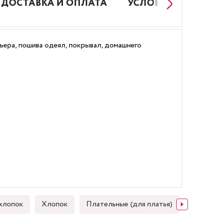
ДОСТАВКА И ОПЛАТА
УСЛОВИЯ РАБОТЫ
ьера, пошива одеял, покрывал, домашнего
хлопок
Хлопок
Плательные (для платья)
Японск