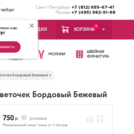
Санкт-Петербург
+7 (812) 655-67-41
тербург
Москва
+7 (495) 982-51-68
0
ион как:
ЗАКЛАДКИ
КОРЗИНА
рг
менить
ИГЛЫ ДЛЯ
ШВЕЙНАЯ
ШВЕЙНЫХ
МОЛНИИ
ФУРНИТУРА
МАШИН
цветочек Бордовый Бежевый
цветочек Бордовый Бежевый
750
р.
розница
Минимальный заказ ткани от 3 метров