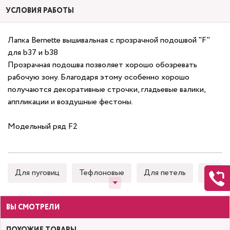
УСЛОВИЯ РАБОТЫ
Лапка Bernette вышивальная с прозрачной подошвой "F"
для b37 и b38
Прозрачная подошва позволяет хорошо обозревать
рабочую зону. Благодаря этому особенно хорошо
получаются декоративные строчки, гладьевые валики,
аппликации и воздушные фестоны.
Модельный ряд F2
Для пуговиц
Тефлоновые
Для петель
Для к
ВЫ СМОТРЕЛИ
ПОХОЖИЕ ТОВАРЫ