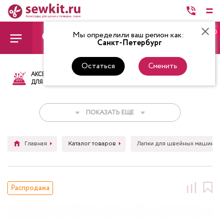
0
Мы определили ваш регион как:
Санкт-Петербург
Остаться
Сменить
АКСЕССУАРЫ
ТКАНИ
НИТКИ
НОЖ
ДЛЯ ШИТЬЯ
ПОКАЗАТЬ ЕЩЕ
Главная
Каталог товаров
Лапки для швейных машин
Распродажа