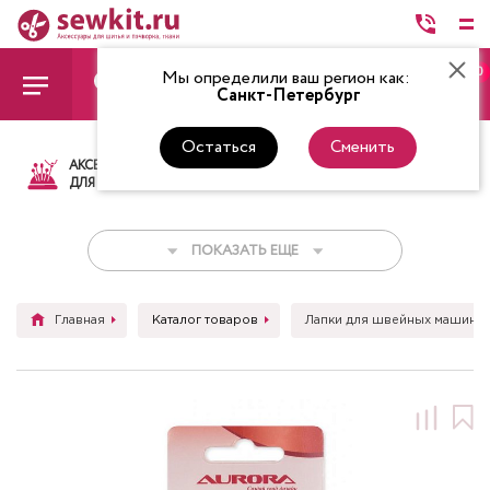
0
Мы определили ваш регион как:
Санкт-Петербург
Остаться
Сменить
АКСЕССУАРЫ
ТКАНИ
НИТКИ
НОЖ
ДЛЯ ШИТЬЯ
ПОКАЗАТЬ ЕЩЕ
Главная
Каталог товаров
Лапки для швейных машин