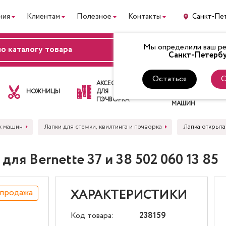
ния
Клиентам
Полезное
Контакты
Санкт-Пе
Мы определили ваш рег
ВХОД
Санкт-Петербу
Остаться
С
ЛАПКИ
АКСЕССУАРЫ
ДЛЯ
НОЖНИЦЫ
ДЛЯ
ШВЕЙНЫХ
ПЭЧВОРКА
МАШИН
х машин
Лапки для стежки, квилтинга и пэчворка
Лапка открыта
ля Bernette 37 и 38 502 060 13 85
спродажа
ХАРАКТЕРИСТИКИ
Код товара:
238159