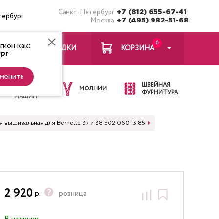
Санкт-Петербург
+7 (812) 655-67-41
тербург
Москва
+7 (495) 982-51-68
0
ион как:
ЗАКЛАДКИ
КОРЗИНА
рг
менить
ИГЛЫ ДЛЯ
ШВЕЙНАЯ
ШВЕЙНЫХ
МОЛНИИ
ФУРНИТУРА
МАШИН
я вышивальная для Bernette 37 и 38 502 060 13 85
2 920
р.
розница
В наличии