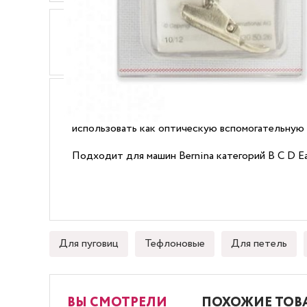
ОПИСАНИЕ
ХАРАКТЕРИСТИКИ
Идеальная лапка для выполнения гладьевых вал
декоративных ниток. Небольшое отверстие в се
использовать как оптическую вспомогательную
Подходит для машин Bernina категорий B C D E
Для пуговиц
Тефлоновые
Для петель
ВЫ СМОТРЕЛИ
ПОХОЖИЕ ТОВ