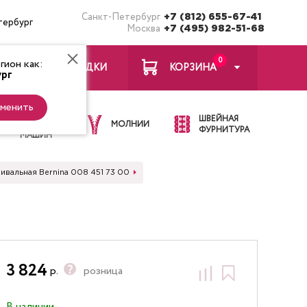
Санкт-Петербург
+7 (812) 655-67-41
тербург
Москва
+7 (495) 982-51-68
0
ион как:
ЗАКЛАДКИ
КОРЗИНА
рг
менить
ИГЛЫ ДЛЯ
ШВЕЙНАЯ
ШВЕЙНЫХ
МОЛНИИ
ФУРНИТУРА
МАШИН
ивальная Bernina 008 451 73 00
3 824
р.
розница
В наличии