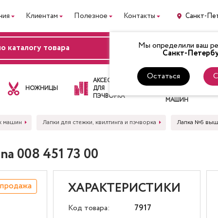
ния
Клиентам
Полезное
Контакты
Санкт-Пе
Мы определили ваш рег
ВХОД
Санкт-Петербу
Остаться
С
ЛАПКИ
АКСЕССУАРЫ
ДЛЯ
НОЖНИЦЫ
ДЛЯ
ШВЕЙНЫХ
ПЭЧВОРКА
МАШИН
х машин
Лапки для стежки, квилтинга и пэчворка
Лапка №6 выш
a 008 451 73 00
спродажа
ХАРАКТЕРИСТИКИ
Код товара:
7917