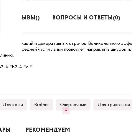
ОТЗЫВЫ()
ВОПРОСЫ И ОТВЕТЫ(0)
иков, аппликаций и декоративных строчек. Великолепного эфф
редине передней части лапки позволяет направлять шнурок и
 линию.
a
2-4
Eb
2-4
Ec F
Для кожи
Brother
Оверлочные
Для трикотажа
АРЫ
РЕКОМЕНДУЕМ