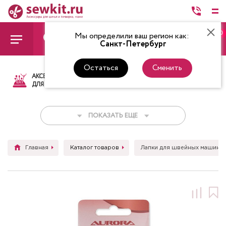
0
Мы определили ваш регион как:
Санкт-Петербург
Остаться
Сменить
АКСЕССУАРЫ
ТКАНИ
НИТКИ
НОЖ
ДЛЯ ШИТЬЯ
ПОКАЗАТЬ ЕЩЕ
Главная
Каталог товаров
Лапки для швейных машин