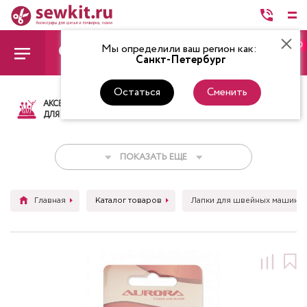
0
Мы определили ваш регион как:
Санкт-Петербург
Остаться
Сменить
АКСЕССУАРЫ
ТКАНИ
НИТКИ
НОЖ
ДЛЯ ШИТЬЯ
ПОКАЗАТЬ ЕЩЕ
Главная
Каталог товаров
Лапки для швейных машин