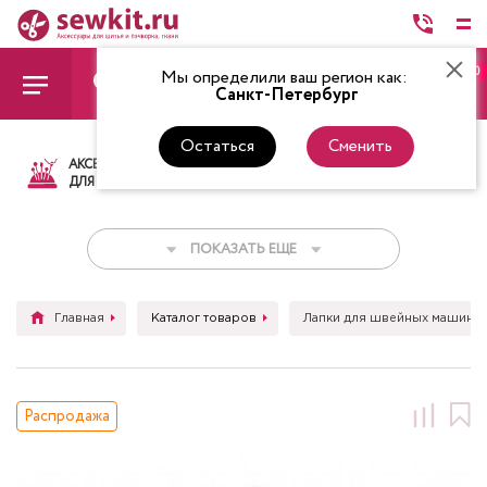
0
Мы определили ваш регион как:
Санкт-Петербург
Остаться
Сменить
АКСЕССУАРЫ
ТКАНИ
НИТКИ
НОЖ
ДЛЯ ШИТЬЯ
ПОКАЗАТЬ ЕЩЕ
Главная
Каталог товаров
Лапки для швейных машин
Распродажа