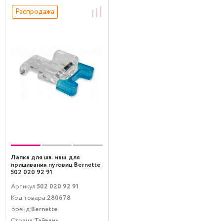
Распродажа
Лапка для шв. маш. для
пришивания пуговиц Bernette
502 020 92 91
Артикул:
502 020 92 91
Код товара:
280678
Бренд:
Bernette
Страна:
Тайвань