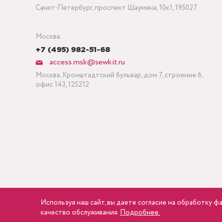
Санкт-Петербург, проспект Шаумяна, 10к1, 195027
Москва
+7 (495) 982-51-68
access.msk@sewkit.ru
Москва, Кронштадтский бульвар, дом 7, строение 6,
офис 143, 125212
Используя наш сайт, вы даете согласие на обработку ф
качество обслуживания.
Подробнее.
Copyright © 1995-2026 SEWKIT.RU