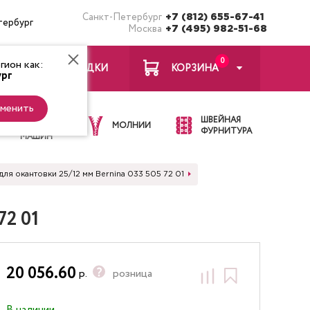
Санкт-Петербург
+7 (812) 655-67-41
тербург
Москва
+7 (495) 982-51-68
0
ион как:
ЗАКЛАДКИ
КОРЗИНА
рг
менить
ИГЛЫ ДЛЯ
ШВЕЙНАЯ
ШВЕЙНЫХ
МОЛНИИ
ФУРНИТУРА
МАШИН
для окантовки 25/12 мм Bernina 033 505 72 01
72 01
20 056.60
р.
розница
В наличии