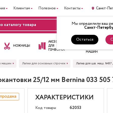
ния
Клиентам
Полезное
Контакты
Санкт-Пе
Мы определили ваш рег
ВХОД
Санкт-Петербу
Остаться
С
ЛАПКИ
АКСЕССУАРЫ
ДЛЯ
НОЖНИЦЫ
ДЛЯ
ШВЕЙНЫХ
ПЭЧВОРКА
МАШИН
х машин
Лапки для основных строчек
Лапка для шв. маш. №87 
кантовки 25/12 мм Bernina 033 505 
спродажа
ХАРАКТЕРИСТИКИ
Код товара:
62053