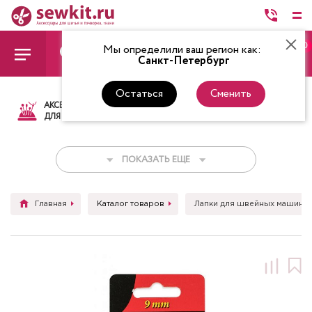
0
Мы определили ваш регион как:
Санкт-Петербург
Остаться
Сменить
АКСЕССУАРЫ
ТКАНИ
НИТКИ
НОЖ
ДЛЯ ШИТЬЯ
ПОКАЗАТЬ ЕЩЕ
Главная
Каталог товаров
Лапки для швейных машин