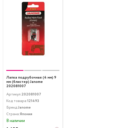
Лапка подрубочная (4 мм) 9
мм (блистер) Janome
202081007
Артикул:
202081007
Код товара:
121493
Бренд:
Janome
Страна:
Япония
В наличии