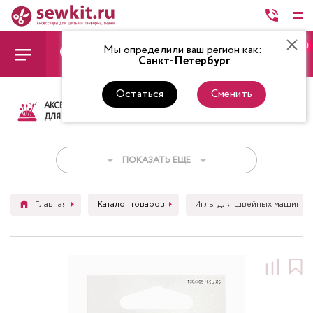
0
Мы определили ваш регион как:
Санкт-Петербург
Остаться
Сменить
АКСЕССУАРЫ
ТКАНИ
НИТКИ
НОЖ
ДЛЯ ШИТЬЯ
ПОКАЗАТЬ ЕЩЕ
Главная
Каталог товаров
Иглы для швейных машин