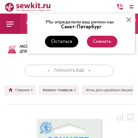
0
Мы определили ваш регион как:
Санкт-Петербург
Остаться
Сменить
АКСЕССУАРЫ
ТКАНИ
НИТКИ
НОЖ
ДЛЯ ШИТЬЯ
ПОКАЗАТЬ ЕЩЕ
Главная
Каталог товаров
Иглы для швейных машин