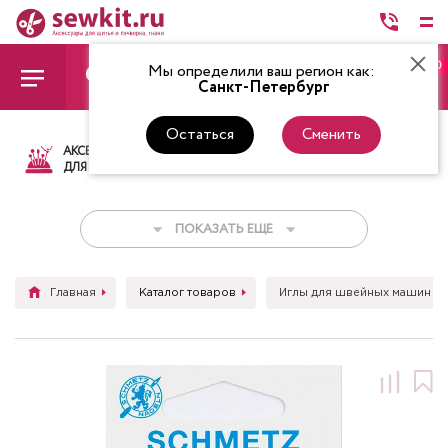
0
Мы определили ваш регион как:
Санкт-Петербург
Остаться
Сменить
АКСЕССУАРЫ
ТКАНИ
НИТКИ
НОЖ
ДЛЯ ШИТЬЯ
ПОКАЗАТЬ ЕЩЕ
Главная
Каталог товаров
Иглы для швейных машин