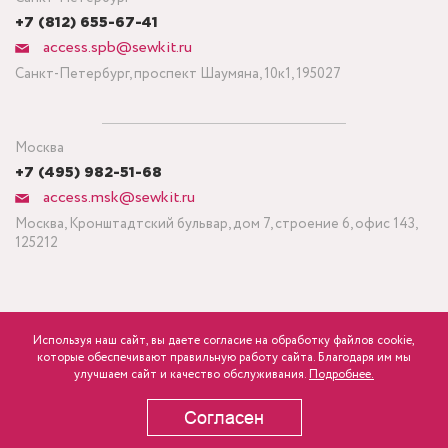
+7 (812) 655-67-41
access.spb@sewkit.ru
Санкт-Петербург, проспект Шаумяна, 10к1, 195027
Москва
+7 (495) 982-51-68
access.msk@sewkit.ru
Москва, Кронштадтский бульвар, дом 7, строение 6, офис 143,
125212
Используя наш сайт, вы даете согласие на обработку файлов cookie,
ПОДПИСАТЬСЯ НА НОВОСТИ
которые обеспечивают правильную работу сайта. Благодаря им мы
455
р.
розница
улучшаем сайт и качество обслуживания.
Подробнее.
Политика конфиденциальности
Согласен
В КОРЗИНУ
Copyright © 1995-2026 SEWKIT.RU