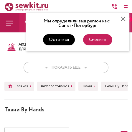
0
Мы определили ваш регион как:
Санкт-Петербург
Остаться
Сменить
АКСЕССУАРЫ
ТКАНИ
НИТКИ
НОЖ
ДЛЯ ШИТЬЯ
ПОКАЗАТЬ ЕЩЕ
Главная
Каталог товаров
Ткани
Ткани By Hands
Ткани By Hands