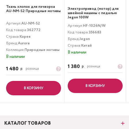
Ткань хлопок для пэчворка
Электропривод (мотор) для
AU-NM-S2 Природные мотивы
швейной машины с педалью
Jegon 100W
Артикул:
AU-NM-S2
Артикул:
HF-1026N/W
Код товара:
362772
Код товара:
356683
Страна:
Корея
Бренд:
Jegon
Бренд:
Aurora
Страна:
Китай
Коллекция:
Природные мотивы
В наличии
В наличии
1 380
р.
розница
1 480
р.
розница
В КОРЗИНУ
В КОРЗИНУ
КАТАЛОГ ТОВАРОВ