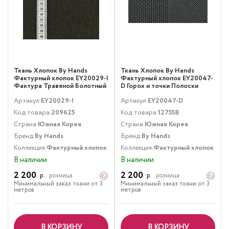
Ткань Хлопок By Hands
Ткань Хлопок By Hands
Фактурный хлопок EY20029-I
Фактурный хлопок EY20047-
Фактура Травяной Болотный
D Горох и точки Полоски
Фактура Серый
Артикул:
EY20029-I
Артикул:
EY20047-D
Код товара:
209625
Код товара:
127558
Страна:
Южная Корея
Страна:
Южная Корея
Бренд:
By Hands
Бренд:
By Hands
Коллекция:
Фактурный хлопок
Коллекция:
Фактурный хлопок
В наличии
В наличии
2 200
2 200
р.
розница
р.
розница
Минимальный заказ ткани от 3
Минимальный заказ ткани от 3
метров
метров
В КОРЗИНУ
В КОРЗИНУ