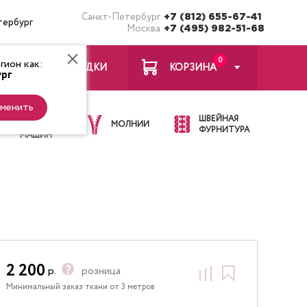
Санкт-Петербург
+7 (812) 655-67-41
тербург
Москва
+7 (495) 982-51-68
0
ион как:
ЗАКЛАДКИ
КОРЗИНА
рг
менить
ИГЛЫ ДЛЯ
ШВЕЙНАЯ
ШВЕЙНЫХ
МОЛНИИ
ФУРНИТУРА
МАШИН
2 200
р.
розница
Минимальный заказ ткани от 3 метров