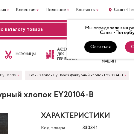
ния
Клиентам
Полезное
Контакты
Санкт-Пе
Мы определили ваш рег
ВХОД
Санкт-Петербу
Остаться
С
ЛАПКИ
АКСЕССУАРЫ
ДЛЯ
НОЖНИЦЫ
ДЛЯ
ШВЕЙНЫХ
ПЭЧВОРКА
МАШИН
 By Hands
Ткань Хлопок By Hands Фактурный хлопок EY20104-B
урный хлопок EY20104-B
ХАРАКТЕРИСТИКИ
Код товара:
330341