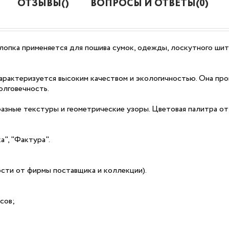
ОТЗЫВЫ()
ВОПРОСЫ И ОТВЕТЫ(0)
лопка применяется для пошива сумок, одежды, лоскутного шить
рактеризуется высоким качеством и экологичностью. Она про
олговечность.
разные текстуры и геометрические узоры. Цветовая палитра о
а", "Фактура".
мости от фирмы поставщика и коллекции).
сов;