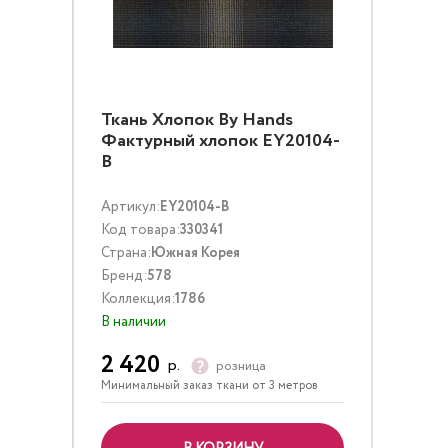
Ткань Хлопок By Hands
Фактурный хлопок EY20104-
B
Артикул:
EY20104-B
Код товара:
330341
Страна:
Южная Корея
Бренд:
578
Коллекция:
1786
В наличии
2 420
р.
розница
Минимальный заказ ткани от 3 метров