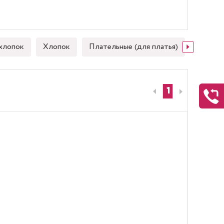
хлопок
Хлопок
Плательные (для платья)
Японск
1