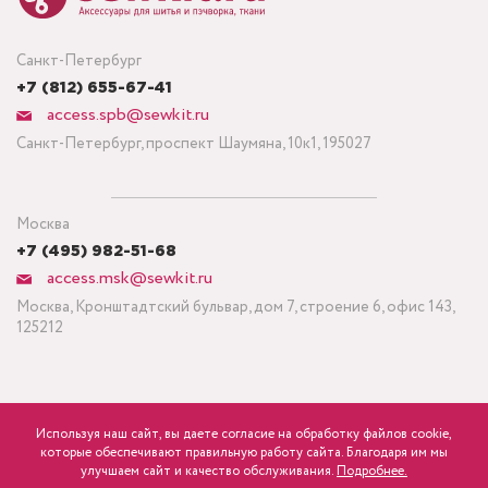
Санкт-Петербург
+7 (812) 655-67-41
access.spb@sewkit.ru
Санкт-Петербург, проспект Шаумяна, 10к1, 195027
Москва
+7 (495) 982-51-68
access.msk@sewkit.ru
Москва, Кронштадтский бульвар, дом 7, строение 6, офис 143,
125212
Используя наш сайт, вы даете согласие на обработку файлов cookie,
ПОДПИСАТЬСЯ НА НОВОСТИ
которые обеспечивают правильную работу сайта. Благодаря им мы
840
Минимальный заказ ткани от 3 метров
р.
розница
улучшаем сайт и качество обслуживания.
Подробнее.