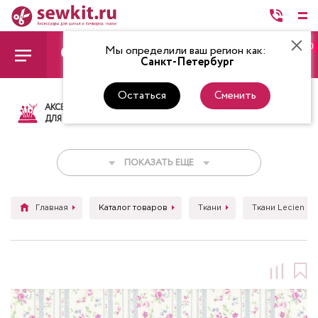
0
Мы определили ваш регион как:
Санкт-Петербург
Остаться
Сменить
АКСЕССУАРЫ
ТКАНИ
НИТКИ
НОЖ
ДЛЯ ШИТЬЯ
ПОКАЗАТЬ ЕЩЕ
Главная
Каталог товаров
Ткани
Ткани Lecien