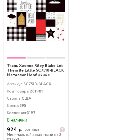
Ткань Хлопок Riley Blake Let
Them Be Little SC7510-BLACK
Металлик Необычные
Мультиколор Золото
Артикул:
SC7510-BLACK
Код товара:
261981
Страна:
США
Бренд:
595
Коллекция:
3197
В наличии
924
р.
розница
Минимальный заказ ткани от 3
метров