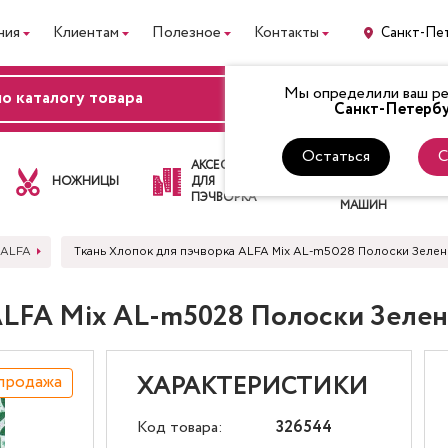
ния
Клиентам
Полезное
Контакты
Санкт-Пе
Мы определили ваш рег
ВХОД
Санкт-Петербу
Остаться
С
ЛАПКИ
АКСЕССУАРЫ
ДЛЯ
НОЖНИЦЫ
ДЛЯ
ШВЕЙНЫХ
ПЭЧВОРКА
МАШИН
 ALFA
Ткань Хлопок для пэчворка ALFA Mix AL-m5028 Полоски Зеле
 ALFA Mix AL-m5028 Полоски Зеле
продажа
ХАРАКТЕРИСТИКИ
Код товара:
326544