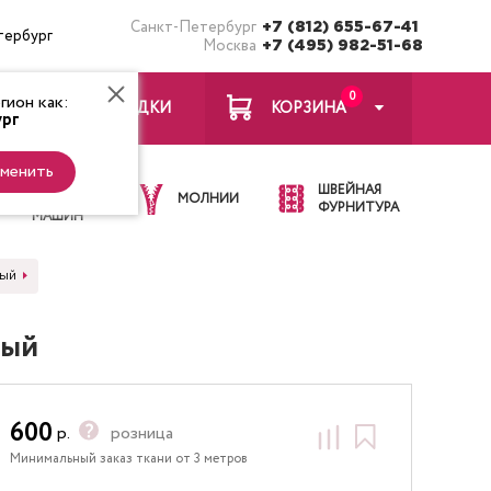
Санкт-Петербург
+7 (812) 655-67-41
тербург
Москва
+7 (495) 982-51-68
0
ион как:
ЗАКЛАДКИ
КОРЗИНА
рг
менить
ИГЛЫ ДЛЯ
ШВЕЙНАЯ
ШВЕЙНЫХ
МОЛНИИ
ФУРНИТУРА
МАШИН
ный
ный
600
р.
розница
Минимальный заказ ткани от 3 метров