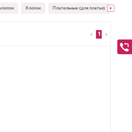
хлопок
Хлопок
Плательные (для платья)
Японск
1