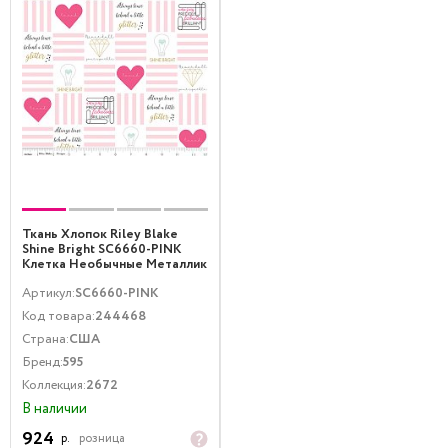
Ткань Хлопок Riley Blake
Shine Bright SC6660-PINK
Клетка Необычные Металлик
Розовый Золото
Артикул:
SC6660-PINK
Код товара:
244468
Страна:
США
Бренд:
595
Коллекция:
2672
В наличии
924
р.
розница