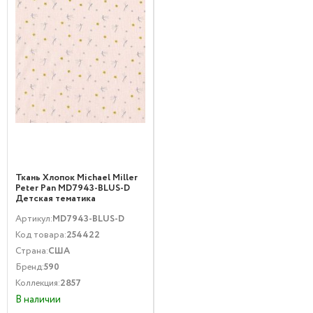
Ткань Хлопок Michael Miller
Peter Pan MD7943-BLUS-D
Детская тематика
Мультфильмы и комиксы
Артикул:
MD7943-BLUS-D
Розовый Золото
Код товара:
254422
Страна:
США
Бренд:
590
Коллекция:
2857
В наличии