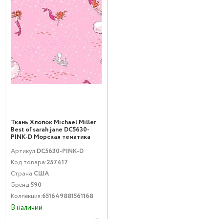
Ткань Хлопок Michael Miller
Best of sarah jane DC5630-
PINK-D Морская тематика
Детская тематика Розовый
Артикул:
DC5630-PINK-D
Код товара:
257417
Страна:
США
Бренд:
590
Коллекция:
651649881561168
В наличии