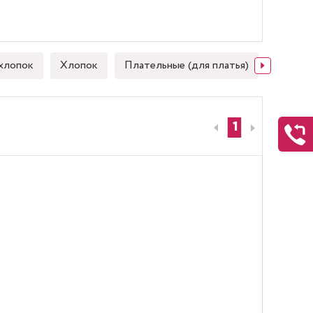
хлопок
Хлопок
Плательные (для платья)
Японск
1