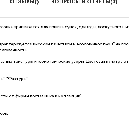
ОТЗЫВЫ()
ВОПРОСЫ И ОТВЕТЫ(0)
лопка применяется для пошива сумок, одежды, лоскутного шит
рактеризуется высоким качеством и экологичностью. Она про
олговечность.
разные текстуры и геометрические узоры. Цветовая палитра о
а", "Фактура".
мости от фирмы поставщика и коллекции).
сов;