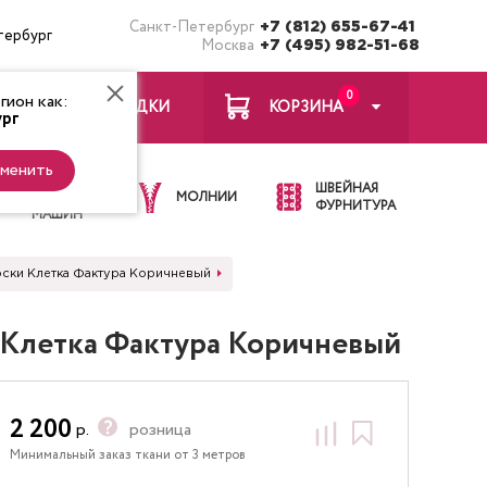
Санкт-Петербург
+7 (812) 655-67-41
тербург
Москва
+7 (495) 982-51-68
0
ион как:
ЗАКЛАДКИ
КОРЗИНА
рг
менить
ИГЛЫ ДЛЯ
ШВЕЙНАЯ
ШВЕЙНЫХ
МОЛНИИ
ФУРНИТУРА
МАШИН
оски Клетка Фактура Коричневый
 Клетка Фактура Коричневый
2 200
р.
розница
Минимальный заказ ткани от 3 метров