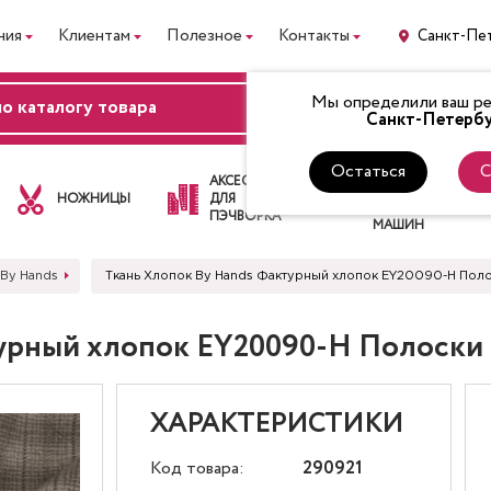
ния
Клиентам
Полезное
Контакты
Санкт-Пе
Мы определили ваш рег
ВХОД
Санкт-Петербу
Остаться
С
ЛАПКИ
АКСЕССУАРЫ
ДЛЯ
НОЖНИЦЫ
ДЛЯ
ШВЕЙНЫХ
ПЭЧВОРКА
МАШИН
 By Hands
Ткань Хлопок By Hands Фактурный хлопок EY20090-H Пол
турный хлопок EY20090-H Полоски
ХАРАКТЕРИСТИКИ
Код товара:
290921