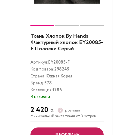
Ткань Хлопок By Hands
Фактурный хлопок EY20085-
F Полоски Серый
Артикул:
EY20085-F
Код товара:
298245
Страна:
Южная Корея
Бренд:
578
Коллекция:
1786
В наличии
2 420
р.
розница
Минимальный заказ ткани от 3 метров