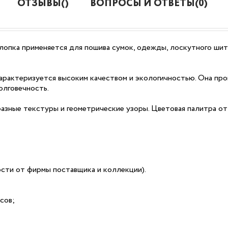
ОТЗЫВЫ()
ВОПРОСЫ И ОТВЕТЫ(0)
лопка применяется для пошива сумок, одежды, лоскутного шить
рактеризуется высоким качеством и экологичностью. Она про
олговечность.
разные текстуры и геометрические узоры. Цветовая палитра о
мости от фирмы поставщика и коллекции).
сов;