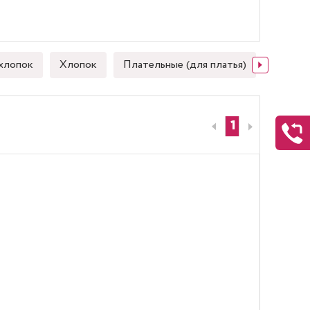
хлопок
Хлопок
Плательные (для платья)
Японск
1