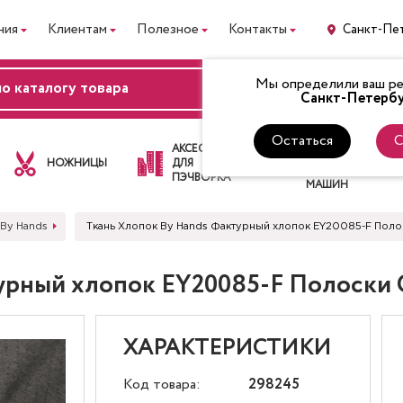
ния
Клиентам
Полезное
Контакты
Санкт-Пе
Мы определили ваш рег
ВХОД
Санкт-Петербу
Остаться
С
ЛАПКИ
АКСЕССУАРЫ
ДЛЯ
НОЖНИЦЫ
ДЛЯ
ШВЕЙНЫХ
ПЭЧВОРКА
МАШИН
 By Hands
Ткань Хлопок By Hands Фактурный хлопок EY20085-F Пол
турный хлопок EY20085-F Полоски
ХАРАКТЕРИСТИКИ
Код товара:
298245