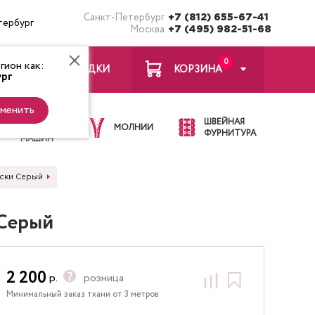
Санкт-Петербург
+7 (812) 655-67-41
тербург
Москва
+7 (495) 982-51-68
0
ион как:
ЗАКЛАДКИ
КОРЗИНА
рг
менить
ИГЛЫ ДЛЯ
ШВЕЙНАЯ
ШВЕЙНЫХ
МОЛНИИ
ФУРНИТУРА
МАШИН
оски Серый
 Серый
2 200
р.
розница
Минимальный заказ ткани от 3 метров