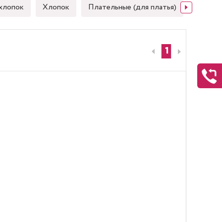
хлопок
Хлопок
Плательные (для платья)
Японск
1