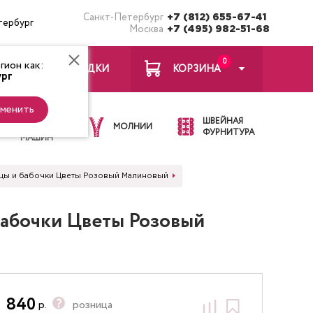
Санкт-Петербург
+7 (812) 655-67-41
тербург
Москва
+7 (495) 982-51-68
0
ион как:
ЗАКЛАДКИ
КОРЗИНА
рг
менить
ИГЛЫ ДЛЯ
ШВЕЙНАЯ
ШВЕЙНЫХ
МОЛНИИ
ФУРНИТУРА
МАШИН
тицы и бабочки Цветы Розовый Малиновый
бабочки Цветы Розовый
840
р.
розница