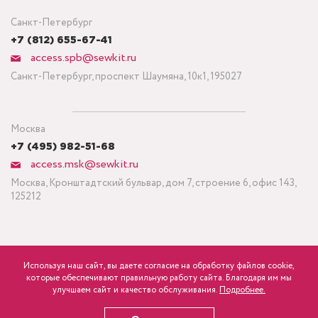
Санкт-Петербург
+7 (812) 655-67-41
access.spb@sewkit.ru
Санкт-Петербург, проспект Шаумяна, 10к1, 195027
Москва
+7 (495) 982-51-68
access.msk@sewkit.ru
Москва, Кронштадтский бульвар, дом 7, строение 6, офис 143,
125212
Используя наш сайт, вы даете согласие на обработку файлов cookie,
ПОДПИСАТЬСЯ НА НОВОСТИ
которые обеспечивают правильную работу сайта. Благодаря им мы
840
Минимальный заказ ткани от 3 метров
р.
розница
улучшаем сайт и качество обслуживания.
Подробнее.
Политика конфиденциальности