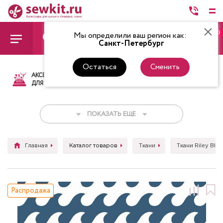
0
Мы определили ваш регион как:
Санкт-Петербург
Остаться
Сменить
АКСЕССУАРЫ
ТКАНИ
НИТКИ
НОЖ
ДЛЯ ШИТЬЯ
ПОКАЗАТЬ ЕЩЕ
Главная
Каталог товаров
Ткани
Ткани Riley Blak
Распродажа