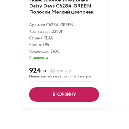
Ткань Хлопок Riley Blake
Daisy Days C6284-GREEN
Полоски Мелкий цветочек
Зеленый
Артикул:
C6284-GREEN
Код товара:
239011
Страна:
США
Бренд:
595
Коллекция:
2636
В наличии
924
р.
розница
Минимальный заказ ткани от 3 метров
В КОРЗИНУ