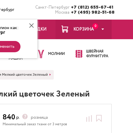
Санкт-Петербург
+7 (812) 655-67-41
тербург
Москва
+7 (495) 982-51-68
0
ион как:
ЗАКЛАДКИ
КОРЗИНА
рг
менить
ИГЛЫ ДЛЯ
ШВЕЙНАЯ
ШВЕЙНЫХ
МОЛНИИ
ФУРНИТУРА
МАШИН
ки Мелкий цветочек Зеленый
елкий цветочек Зеленый
840
р.
розница
Минимальный заказ ткани от 3 метров