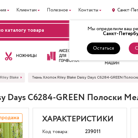
ния
Клиентам
Полезное
Контакты
Санкт-Пе
Мы определили ваш рег
ВХОД
Санкт-Петербу
Остаться
С
ЛАПКИ
АКСЕССУАРЫ
ДЛЯ
НОЖНИЦЫ
ДЛЯ
ШВЕЙНЫХ
ПЭЧВОРКА
МАШИН
Riley Blake
Ткань Хлопок Riley Blake Daisy Days C6284-GREEN Полос
aisy Days C6284-GREEN Полоски М
продажа
ХАРАКТЕРИСТИКИ
Код товара:
239011