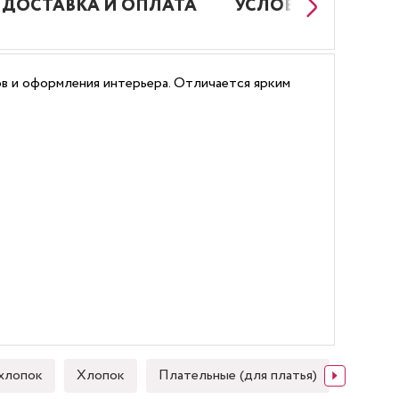
ДОСТАВКА И ОПЛАТА
УСЛОВИЯ РАБОТЫ
ов и оформления интерьера. Отличается ярким
хлопок
Хлопок
Плательные (для платья)
Японск