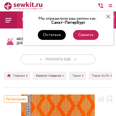
0
Мы определили ваш регион как:
Санкт-Петербург
Остаться
Сменить
АКСЕССУАРЫ
ТКАНИ
НИТКИ
НОЖ
ДЛЯ ШИТЬЯ
ПОКАЗАТЬ ЕЩЕ
Главная
Каталог товаров
Ткани
Ткани ALFA
Распродажа