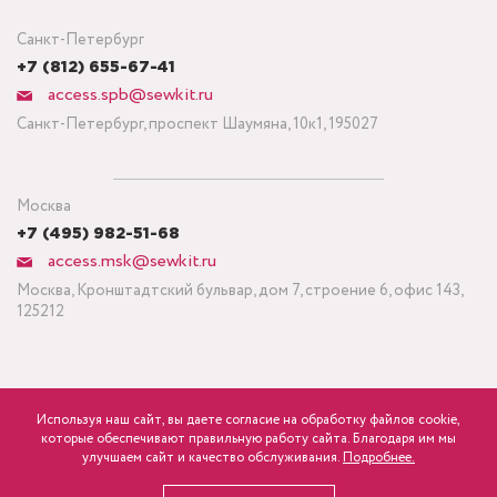
Санкт-Петербург
+7 (812) 655-67-41
access.spb@sewkit.ru
Санкт-Петербург, проспект Шаумяна, 10к1, 195027
Москва
+7 (495) 982-51-68
access.msk@sewkit.ru
Москва, Кронштадтский бульвар, дом 7, строение 6, офис 143,
125212
Используя наш сайт, вы даете согласие на обработку файлов cookie,
ПОДПИСАТЬСЯ НА НОВОСТИ
которые обеспечивают правильную работу сайта. Благодаря им мы
600
Минимальный заказ ткани от 3 метров
р.
розница
улучшаем сайт и качество обслуживания.
Подробнее.
Политика конфиденциальности