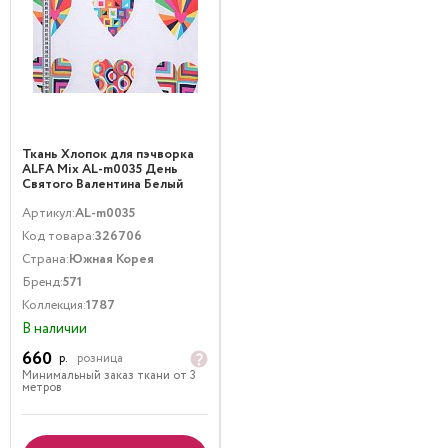
Ткань Хлопок для пэчворка
ALFA Mix AL-m0035 День
Святого Валентина Белый
Мультиколор
Артикул:
AL-m0035
Код товара:
326706
Страна:
Южная Корея
Бренд:
571
Коллекция:
1787
В наличии
660
р.
розница
Минимальный заказ ткани от 3
метров