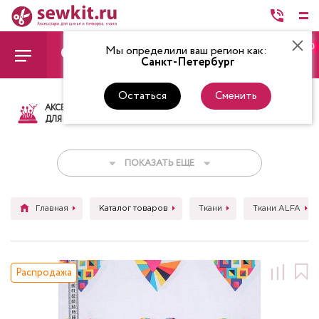
0
Мы определили ваш регион как:
Санкт-Петербург
Остаться
Сменить
АКСЕССУАРЫ
ТКАНИ
НИТКИ
НОЖ
ДЛЯ ШИТЬЯ
ПОКАЗАТЬ ЕЩЕ
Главная
Каталог товаров
Ткани
Ткани ALFA
Распродажа